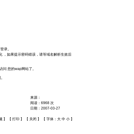
可登录。
化 ，如果提示密码错误，请等域名解析生效后
问 您的wap网站了。
同。
来源：
阅读：
6968
次
日期：
2007-03-27
藏
】 【
打印
】 【
关闭
】 【 字体：
大
中
小
】