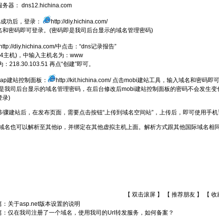
器： dns12.hichina.com
ns成功后，登录：
http://diy.hichina.com/
名和密码即可登录。(密码即是我司后台显示的域名管理密码)
http://diy.hichina.com/
中点击：“dns记录报告”
IPv4主机)，中输入主机名为：www
为：218.30.103.51 再点“创建”即可。
wap建站控制面板：
http://kit.hichina.com/
点击mobi建站工具，输入域名和密码即
即是我司后台显示的域名管理密码，在后台修改后mobi建站控制面板的密码不会发生变
录)
按照步骤建站后，在发布页面，需要点击按钮“上传到域名空间站”，上传后，即可使用手机访
Mobi域名也可以解析至其他ip，并绑定在其他虚拟主机上面。解析方式跟其他国际域名相
【 双击滚屏 】 【
推荐朋友
】 【
收
篇：
关于asp.net版本设置的说明
篇：
仅在我司注册了一个域名，使用我司的Url转发服务，如何备案？