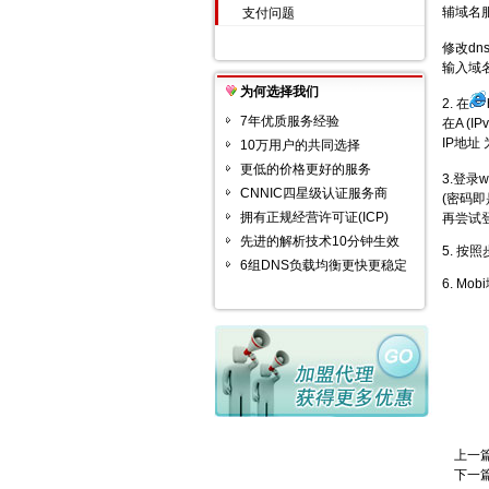
辅域名服务
支付问题
修改d
输入域
为何选择我们
2. 在
7年优质服务经验
在A (
IP地址 
10万用户的共同选择
更低的价格更好的服务
3.登录
CNNIC四星级认证服务商
(密码
拥有正规经营许可证(ICP)
再尝试登
先进的解析技术10分钟生效
5. 
6组DNS负载均衡更快更稳定
6. 
上一
下一