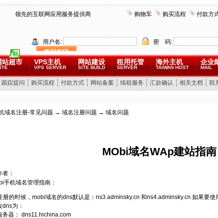
领先的互联网应用服务提供商
购物车
购买流程
付款方
用户名:
密 码:
网站超市
VPS主机
网站建设
租用托管
海外主机
企业
ITE
VPS SERVER
SITE BUILD
SERVER
TAIWAN HOST
MAIL
跟踪提问
购买流程
付款方式
网站备案
续租服务
汇款确认
相关文档
联
机域名注册-常见问题
→
域名注册问题
→ 域名问题
MObi域名WAp建站指南
作者：
bi手机域名管理指南：
注册的时候，mobi域名的dns默认是：ns3.adminsky.cn 和ns4.adminsky.cn 
dns为：
器： dns11.hichina.com