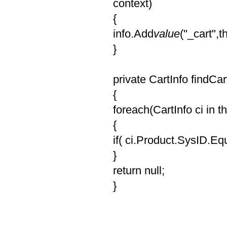
context)
{
info.Add
value
("_cart",t
}
private CartInfo findCart
{
foreach(CartInfo ci in th
{
if( ci.Product.SysID.Equa
}
return null;
}