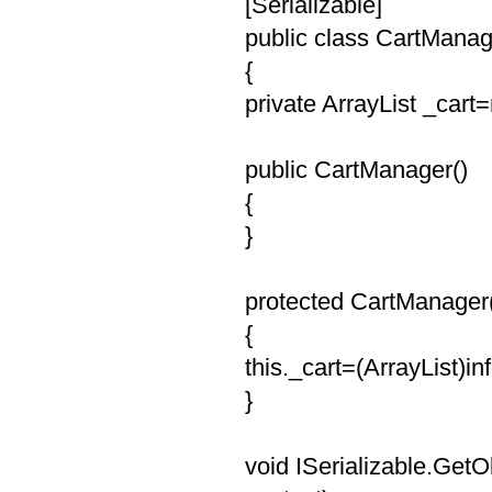
[Serializable]
public class CartManage
{
private ArrayList _cart=
public CartManager()
{
}
protected CartManager(S
{
this._cart=(ArrayList)in
}
void ISerializable.GetO