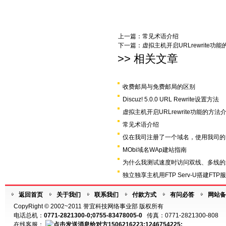
上一篇：
常见术语介绍
下一篇：
虚拟主机开启URLrewrite功
>> 相关文章
收费邮局与免费邮局的区别
Discuz! 5.0.0 URL Rewrite设置方法
虚拟主机开启URLrewrite功能的方法
常见术语介绍
仅在我司注册了一个域名，使用我司的U
MObi域名WAp建站指南
为什么我测试速度时访问双线、多线的
独立独享主机用FTP Serv-U搭建FTP
返回首页
关于我们
联系我们
付款方式
有问必答
网站备
CopyRight © 2002~2011 誉宜科技网络事业部 版权所有
电话总机：
0771-2821300-0;0755-83478005-0
传真：0771-2821300-808
在线客服：
1506216223;1246754225;