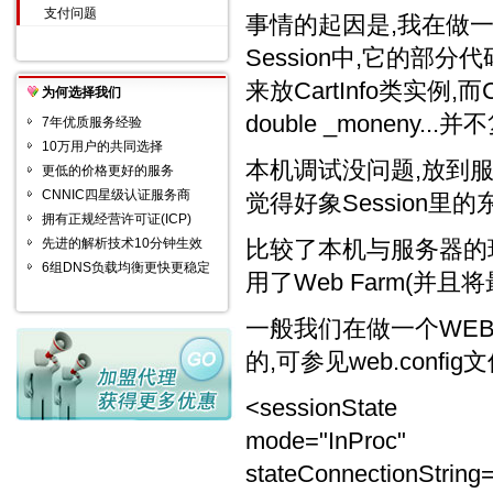
支付问题
事情的起因是,我在做一个
Session中,它的部分代码
来放CartInfo类实例,而C
为何选择我们
double _moneny..
7年优质服务经验
10万用户的共同选择
本机调试没问题,放到
更低的价格更好的服务
CNNIC四星级认证服务商
觉得好象Session里
拥有正规经营许可证(ICP)
先进的解析技术10分钟生效
比较了本机与服务器的环境
6组DNS负载均衡更快更稳定
用了Web Farm(并且
一般我们在做一个WEB Appl
的,可参见web.confi
<sessionState
mode="InProc"
stateConnectionString=