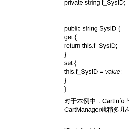
private string f_SysID;
public string SysID {
get {
return this.f_SysID;
}
set {
this.f_SysID =
value
;
}
}
对于本例中，CartInfo
CartManager就稍