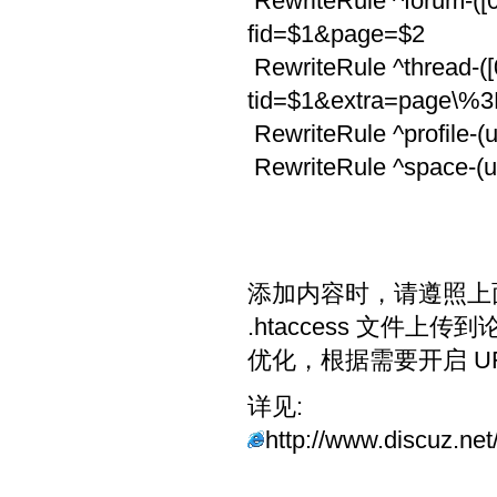
RewriteRule ^forum-([0-
fid=$1&page=$2
RewriteRule ^thread-([0
tid=$1&extra=page\%
RewriteRule ^profile-(
RewriteRule ^space-(u
添加内容时，请遵照上
.htaccess 文
优化，根据需要开启 U
详见:
http://www.discuz.ne